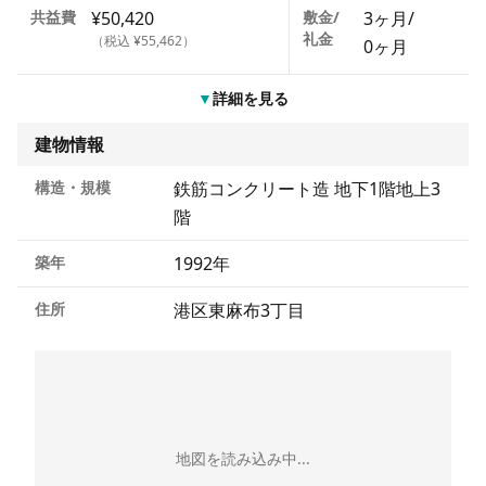
共益費
¥50,420
敷金/
3ヶ月
/
礼金
（税込 ¥55,462）
0ヶ月
▼
詳細を見る
建物情報
構造・規模
鉄筋コンクリート造 地下1階地上3
階
築年
1992年
住所
港区東麻布3丁目
地図を読み込み中...