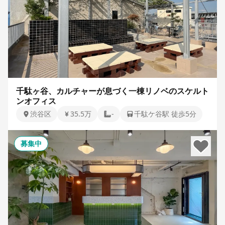
千駄ヶ谷、カルチャーが息づく一棟リノベのスケルト
ンオフィス
渋谷区
35.5万
-
千駄ケ谷駅 徒歩5分
募集中