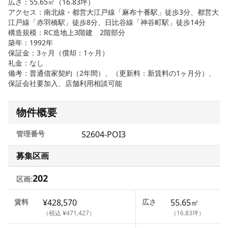
広さ：55.65㎡（16.83坪）
アクセス：南北線・都営大江戸線「麻布十番駅」徒歩3分、都営大
江戸線「赤羽橋駅」徒歩8分、日比谷線「神谷町駅」徒歩14分
構造規模：RC造地上3階建 2階部分
築年：1992年
保証金：3ヶ月（償却：1ヶ月）
礼金：なし
備考：普通借家契約（2年間）、（更新料：新賃料の1ヶ月分）、
保証会社要加入、店舗利用相談可能
物件概要
管理番号
S2604-POI3
募集区画
202
区画:
賃料
¥428,570
広さ
55.65㎡
（税込 ¥471,427）
（16.83坪）