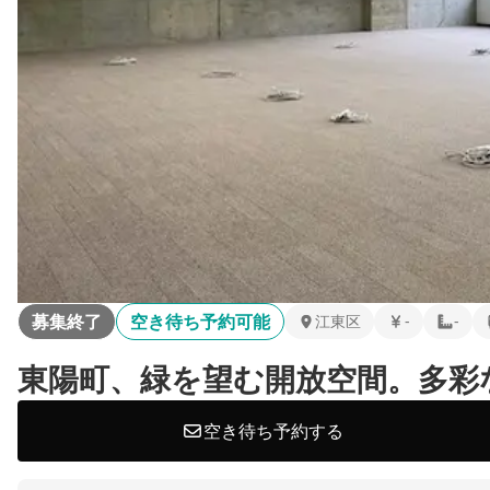
募集終了
空き待ち予約可能
江東区
-
-
東陽町、緑を望む開放空間。多彩
空き待ち予約する