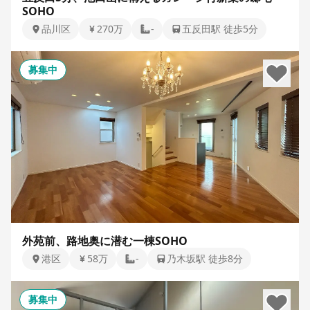
SOHO
品川区
270万
-
五反田駅 徒歩5分
募集中
外苑前、路地奥に潜む一棟SOHO
港区
58万
-
乃木坂駅 徒歩8分
募集中