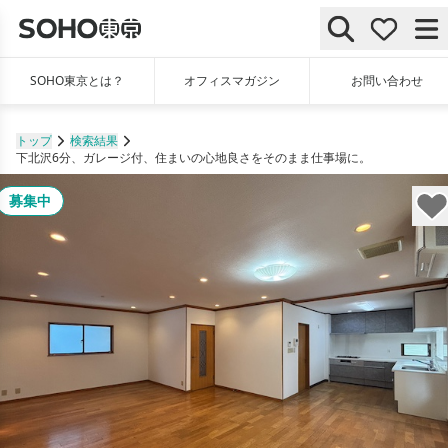
SOHO東京とは？
オフィスマガジン
お問い合わせ
トップ
検索結果
下北沢6分、ガレージ付、住まいの心地良さをそのまま仕事場に。
募集中