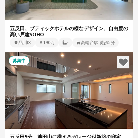
五反田、ブティックホテルの様なデザイン、自由度の
高い戸建SOHO
品川区
190万
-
高輪台駅 徒歩5分
募集中
五反田5分、池田山に構えるガレージ付新築の邸宅