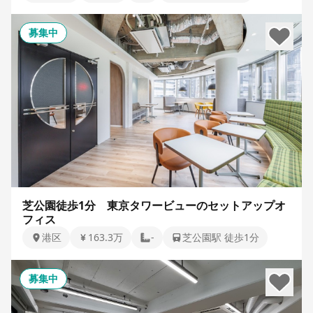
募集中
芝公園徒歩1分 東京タワービューのセットアップオ
フィス
港区
163.3万
-
芝公園駅 徒歩1分
募集中