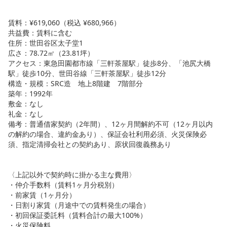
賃料：¥619,060（税込 ¥680,966）
共益費：賃料に含む
住所：世田谷区太子堂1
広さ：78.72㎡（23.81坪）
アクセス：東急田園都市線「三軒茶屋駅」徒歩8分、「池尻大橋
駅」徒歩10分、世田谷線「三軒茶屋駅」徒歩12分
構造・規模：SRC造 地上8階建 7階部分
築年：1992年
敷金：なし
礼金：なし
備考：普通借家契約（2年間）、12ヶ月間解約不可（12ヶ月以内
の解約の場合、違約金あり）、保証会社利用必須、火災保険必
須、指定清掃会社との契約あり、原状回復義務あり
〈上記以外で契約時に掛かる主な費用〉
・仲介手数料（賃料1ヶ月分税別）
・前家賃（1ヶ月分）
・日割り家賃（月途中での賃料発生の場合）
・初回保証委託料（賃料合計の最大100%）
・火災保険料