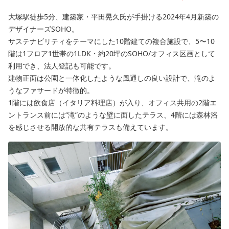
大塚駅徒歩5分、建築家・平田晃久氏が手掛ける2024年4月新築の
デザイナーズSOHO。
サステナビリティをテーマにした10階建ての複合施設で、5〜10
階は1フロア1世帯の1LDK・約20坪のSOHO/オフィス区画として
利用でき、法人登記も可能です。
建物正面は公園と一体化したような風通しの良い設計で、滝のよ
うなファサードが特徴的。
1階には飲食店（イタリア料理店）が入り、オフィス共用の2階エ
ントランス前には“滝”のような壁に面したテラス、4階には森林浴
を感じさせる開放的な共有テラスも備えています。