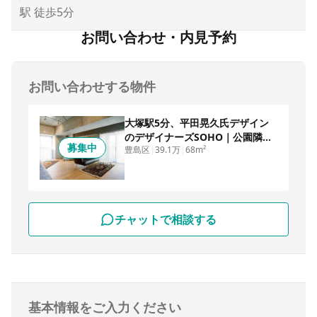
駅 徒歩5分
お問い合わせ・内見予約
お問い合わせする物件
大塚駅5分、平田晃久氏デザイン
のデザイナーズSOHO｜公園隣
募集中
豊島区
|
39.1万
|
68m²
接・1LDK・20坪・法人登記可
チャットで相談する
基本情報をご入力ください