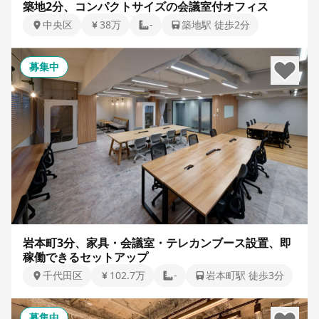
築地2分、コンパクトサイズの会議室付オフィス
中央区
38万
-
築地駅 徒歩2分
募集中
岩本町3分、家具・会議室・テレカンブース設置、即
稼働できるセットアップ
千代田区
102.7万
-
岩本町駅 徒歩3分
募集中