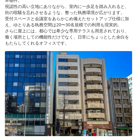
本物件。
視認性の高い立地にありながら、室内に一歩足を踏み入れると、
街の喧騒を忘れさせるような、整った執務環境が広がります。
受付スペースと会議室をあらかじめ備えたセットアップ仕様に加
え、ゆとりある執務空間は20〜30名規模での利用も現実的。
さらに屋上には、都心では希少な専用テラスも用意されており、
働く場所としての機能性だけでなく、日常にちょっとした余白を
もたらしてくれるオフィスです。