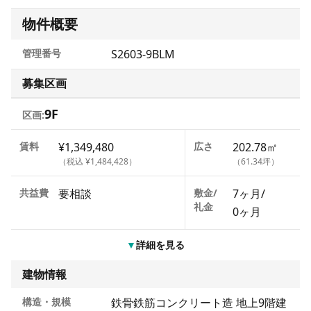
物件概要
管理番号
S2603-9BLM
募集区画
9F
区画:
賃料
¥1,349,480
広さ
202.78㎡
（税込 ¥1,484,428）
（61.34坪）
共益費
要相談
敷金/
7ヶ月
/
礼金
0ヶ月
▼
詳細を見る
建物情報
構造・規模
鉄骨鉄筋コンクリート造 地上9階建