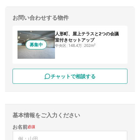
お問い合わせする物件
人形町、屋上テラスと2つの会議
室付きセットアップ
募集中
中央区
|
148.4万
|
202m²
チャットで相談する
基本情報をご入力ください
お名前
必須