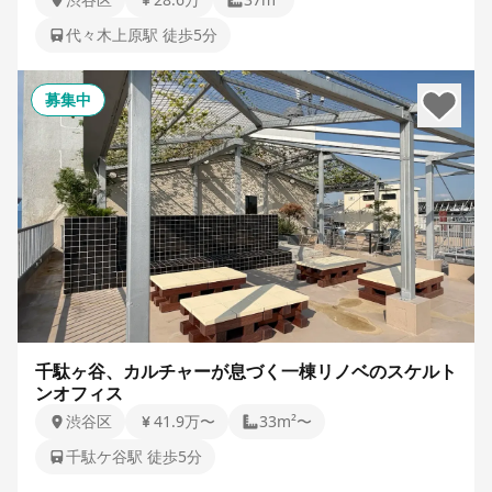
代々木上原駅 徒歩5分
募集中
千駄ヶ谷、カルチャーが息づく一棟リノベのスケルト
ンオフィス
渋谷区
41.9万〜
33m²〜
千駄ケ谷駅 徒歩5分