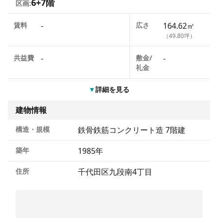
6+7階
区画:
賃料
-
広さ
164.62㎡
（49.80坪）
共益費
-
敷金/
-
礼金
▼
詳細を見る
建物情報
構造・規模
鉄骨鉄筋コンクリート造 7階建
築年
1985年
住所
千代田区九段南4丁目