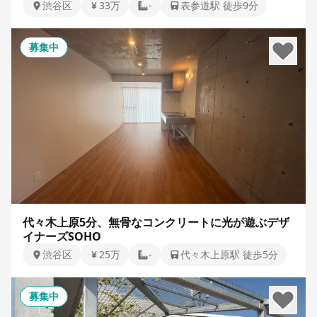
渋谷区
33万
-
表参道駅 徒歩9分
募集中
代々木上原5分、無骨なコンクリートに光が遊ぶデザ
イナーズSOHO
渋谷区
25万
-
代々木上原駅 徒歩5分
募集中