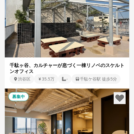
千駄ヶ谷、カルチャーが息づく一棟リノベのスケルト
ンオフィス
渋谷区
35.5万
-
千駄ケ谷駅 徒歩5分
募集中