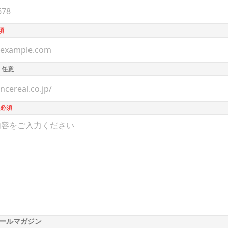
須
ト
任意
必須
ールマガジン