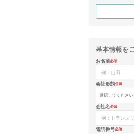
基本情報を
お名前
必須
会社形態
必須
選択してください
会社名
必須
電話番号
必須