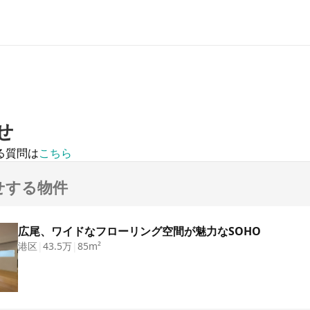
せ
る質問は
こちら
せする物件
広尾、ワイドなフローリング空間が魅力なSOHO
港区
|
43.5万
|
85m²